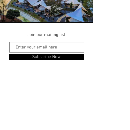
Join our mailing list
Subscribe Now
160 Moo 3 Phayayen, Pakchong,
Nakornratchasima, 30320 Thailand
160
หมู่ 3 ตำบลพญาเย็น อำเภอปากช่อง จัง
หวดนครราชสีมา 30320
Reservation: +66
95-994-0005
+6695-184-1398
Lobby: +6696-004-1115
Contact us