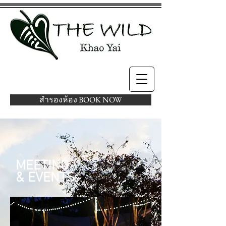
สำรองห้อง BOOK NOW
MEETING
& EVENTS